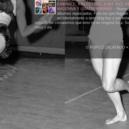
EMBRACE, KIM PETRAS, KURT VILE, K
MADONNA Y GRACIE ABRAMS.
-
Nuevo 
álbumes repescados. Para los que lleguen
accidentalmente a este blog hoy y por esta
entrada, os contaremos que esto no es ninguna lista. Sol
Hace 1 día
© PUPILO DILATADO • A