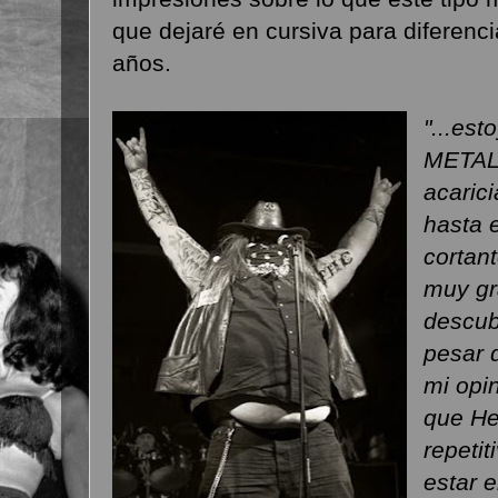
que dejaré en cursiva para diferenci
años.
"...es
METAL 
acaric
hasta e
cortan
muy gr
descub
pesar 
mi opi
que He
repeti
estar 