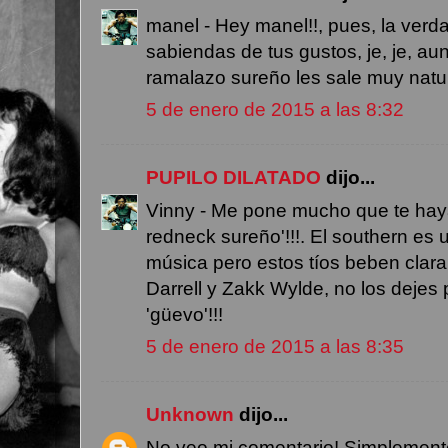
manel - Hey manel!!, pues, la verda
sabiendas de tus gustos, je, je, au
ramalazo sureño les sale muy natura
5 de enero de 2015 a las 8:32
PUPILO DILATADO
dijo...
Vinny - Me pone mucho que te hay
redneck sureño'!!!. El southern es 
música pero estos tíos beben clara
Darrell y Zakk Wylde, no los deje
'güevo'!!!
5 de enero de 2015 a las 8:35
Unknown
dijo...
No veo mi comentario! Simplemente 