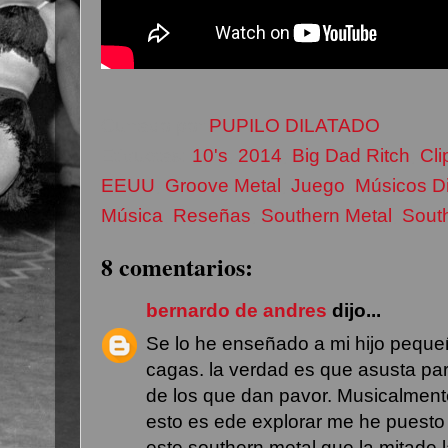
Currado por
PUPILO DILATADO
Etiquetas:
10's
,
2014
,
Big Dad Ritch
,
Cli
EEUU
,
Groove Metal
,
Juego
,
Músicos D
Música
,
Reseñas
,
Southern Metal
,
Sout
8 comentarios:
bernardo de andres
dijo...
Se lo he enseñado a mi hijo peque
cagas. la verdad es que asusta pa
de los que dan pavor. Musicalment
esto es ede explorar me he puesto 
este southern metal que la mitade