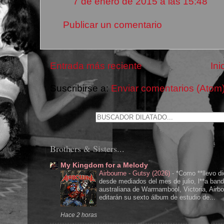
7 de enero de 2015 a las 15:48
Publicar un comentario
Entrada más reciente
Ini
Suscribirse a:
Enviar comentarios (Atom
Brothers & Sisters...
My Kingdom for a Melody
Airbourne - Gutsy (2026)
-
*Como **llevo di
desde mediados del mes de julio, l**a ban
australiana de Warrnambool, Victoria, Airbo
editarán su sexto álbum de estudio de...
Hace 2 horas