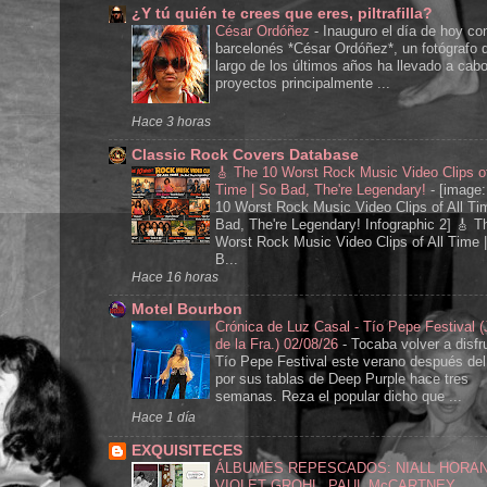
¿Y tú quién te crees que eres, piltrafilla?
César Ordóñez
-
Inauguro el día de hoy con
barcelonés *César Ordóñez*, un fotógrafo q
largo de los últimos años ha llevado a cab
proyectos principalmente ...
Hace 3 horas
Classic Rock Covers Database
🎸 The 10 Worst Rock Music Video Clips of
Time | So Bad, The're Legendary!
-
[image:
10 Worst Rock Music Video Clips of All Ti
Bad, The're Legendary! Infographic 2] 🎸 T
Worst Rock Music Video Clips of All Time 
B...
Hace 16 horas
Motel Bourbon
Crónica de Luz Casal - Tío Pepe Festival (
de la Fra.) 02/08/26
-
Tocaba volver a disfru
Tío Pepe Festival este verano después de
por sus tablas de Deep Purple hace tres
semanas. Reza el popular dicho que ...
Hace 1 día
EXQUISITECES
ÁLBUMES REPESCADOS: NIALL HORAN
VIOLET GROHL, PAUL McCARTNEY,