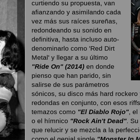
curtiendo su propuesta, van
afianzando y asimilando cada
vez más sus raíces sureñas,
redondeando su sonido en
definitiva, hasta incluso auto-
denominarlo como 'Red Dirt
Metal' y llegar a su último
"Ride On" (2014)
en donde
pienso que han parido, sin
salirse de sus parámetros
sónicos, su disco más hard rocker
redondas en conjunto, con esos riffs
temazos como
"El Diablo Rojo"
, e
o el hímnico
"Rock Ain't Dead"
. Su
que relucir y se mezcla a la perfec
como el genial single
"Monster In 