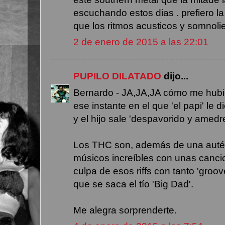
escuchando estos dias . prefiero la 
que los ritmos acusticos y somnoli
2 de enero de 2015 a las 22:01
PUPILO DILATADO
dijo...
Bernardo - JA,JA,JA cómo me hubi
ese instante en el que 'el papi' le d
y el hijo sale 'despavorido y amedr
Los THC son, además de una autén
músicos increíbles con unas canci
culpa de esos riffs con tanto 'gro
que se saca el tío 'Big Dad'.
Me alegra sorprenderte.