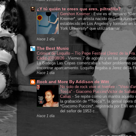
¿Y tú quién te crees que eres, piltrafilla?
Gershon Kreimer
-
Este es el peruano *Ge
Kreimer*, un artista nacido en Lima aunque
establecido en Los Angeles y formado en 
York University* que utiliza cámar...
Hace 1 día
The Best Music
Crónica de Loquillo – Tío Pepe Festival (Jerez de la Fra.
Cádiz-)07/08/26
-
Viernes 7 de agosto y en las proximid
La Bodega Las Copas comenzaba a haber problemas pa
encontrar aparcamiento. Loquillo llegaba a Jerez de la Fr
Hace 1 día
Rock and More By Addison de Witt
No solo de rock vive el hombre - "Vissi d'ar
Tosca" - Giacomo Puccini/Victor de Sabat
Callas
-
Se repite como un mantra aquello 
la grabación de *"Tosca"*, la genial ópera 
*Giacomo Puccini*, registrada por EMI en 
del señor de 1953 c...
Hace 1 día