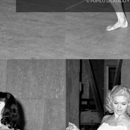
© PUPILO DILATADO • A