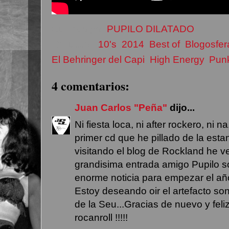
Currado por
PUPILO DILATADO
Etiquetas:
10's
,
2014
,
Best of
,
Blogosfer
El Behringer del Capi
,
High Energy
,
Punk
4 comentarios:
Juan Carlos "Peña"
dijo...
Ni fiesta loca, ni after rockero, ni na.
primer cd que he pillado de la estan
visitando el blog de Rockland he ve
grandisima entrada amigo Pupilo s
enorme noticia para empezar el año,
Estoy deseando oir el artefacto so
de la Seu...Gracias de nuevo y fel
rocanroll !!!!!