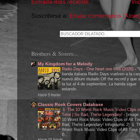
Entrada más reciente
Ini
Suscribirse a:
Enviar comentarios (Atom
Brothers & Sisters...
My Kingdom for a Melody
Radio Days - One heart one love (2026)
-
*
banda italiana Radio Days vuelven a la ca
nuevo álbum titulado Off the record y que s
la luz el 4 de septiembre. La banda sigue
estando...
Hace 5 horas
Classic Rock Covers Database
🎸 The 10 Worst Rock Music Video Clips of
Time | So Bad, The're Legendary!
-
[image:
10 Worst Rock Music Video Clips of All Ti
Bad, The're Legendary! Infographic 2] 🎸 T
Worst Rock Music Video Clips of All Time 
B...
Hace 15 horas